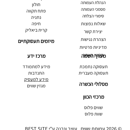
הנהלת העמותה
חולון
מסמכי העמותה
פתח תקווה
סיפורי הצלחה
נתניה
שאלות נפוצות
חיפה
קרית ביאליק
יצירת קשר
הצהרת נגישות
מיזמים תעסוקתיים
מדיניות פרטיות
תקנון האתר
מערך השמה
מרכז ידע
תעסוקה נתמכת
מידע למתמודד
תעסוקה מעברית
התנדבות
מידע למעסיק
מסלולי הכשרה
מגזין שווים
מרכזי הכוון
שווים פלוס
שוות פלוס
© 2026 עמותת שווים. עוצב ונבנה ע"י
BEST SITE