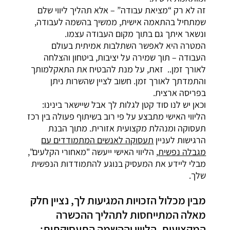
זה לא רק “מציאת עבודה” – אלא תהליך ליווי שלם
שמתחיל בהתאמה אישית, ממשיך בהשמה לעבודה,
ונשאר איתך גם בתוך מקום העבודה עצמו.
המטרה היא לאפשר השתלבות אמיתית בעולם
העבודה – תוך שמירה על יציבות, ביטחון והצלחה
לאורך זמן.. זאת, על מנת להבטיח את התאקלמותך
והתמדתך לאורך זמן. חשוב לציין שהשרות ניתן
בפריסה ארצית.
וכאן יש לנו סוד קטן לגלות לך אבל שיישאר בינינו:
הליווי האישי מתבצע על פי רוב בשיתוף פעולה בין רכז
תעסוקה ומנהלת מקצועית אזורית. מתוך הבנת
הרגישות לעניין
תעסוקה לאנשים המתמודדים עם
מגבלה נפשית
, הליווי האישי ייעשה "מאחורי הקלעים",
מבלי ליידע את המעסיק בנוגע להתמודדות הנפשית
שלך.
מבין מכלול הזכויות המגיעות לך, נציין חלק
מאלה המתייחסות לתהליך ההכשרה
המקצועית, הליווי וההשמה התעסוקתית: