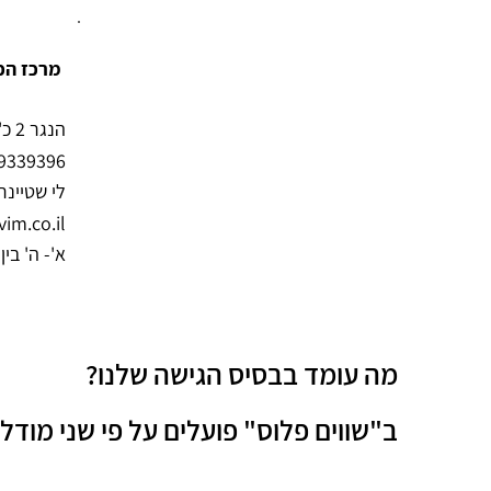
מרכז הכ
הנגר 2 כ"ס (אזור התעשיה), קומה 3
9339396
לי שטיינר
im.co.il
א'- ה' בין השעו
מה עומד בבסיס הגישה שלנו?
ב"שווים פלוס" פועלים על פי שני מודל