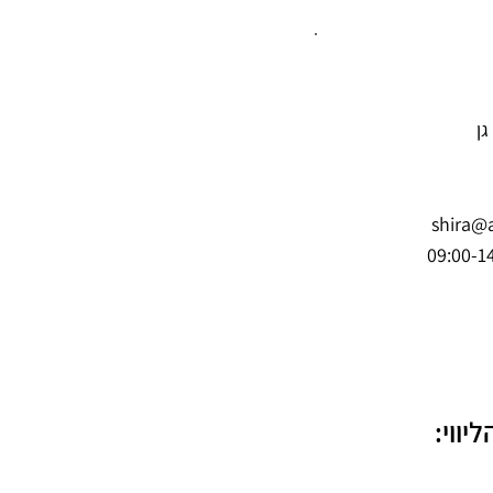
shira@
יווי: