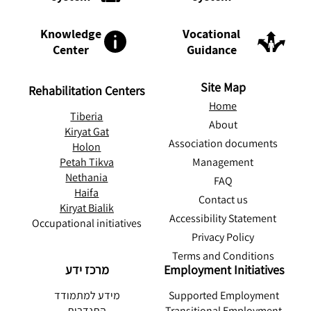
Knowledge
Vocational
Center
Guidance
Site Map
Rehabilitation Centers
Home
Tiberia
About
Kiryat Gat
Association documents
Holon
Management
Petah Tikva
Nethania
FAQ
Haifa
Contact us
Kiryat Bialik
Accessibility Statement
Occupational initiatives
Privacy Policy
Terms and Conditions
מרכז ידע
Employment Initiatives
מידע למתמודד
Supported Employment
התנדבות
Transitional Employment